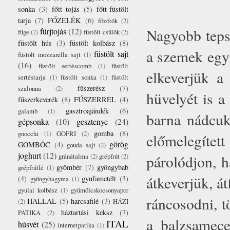
sonka
(3)
főtt tojás
(5)
főtt-füstölt
tarja
(7)
FŐZELÉK
(6)
főzőtök
(2)
Nagyobb tepsi
fürjtojás
(12)
füge
(2)
füstölt csülök
(2)
füstölt hús
(3)
füstölt kolbász
(8)
a szemek egym
füstölt sajt
füstölt mozzarella sajt
(1)
(16)
füstölt sertéscomb
(1)
füstölt
elkeverjük a
sertéstarja
(1)
füstölt sonka
(1)
füstölt
fűszerész
(7)
szalonna
(2)
hüvelyét is a
fűszerkeverék
(8)
FŰSZERREL
(4)
gasztroajándék
(6)
galamb
(1)
barna nádcuk
gépsonka
(10)
gesztenye
(24)
gomba
(8)
gnocchi
(1)
GOFRI
(2)
előmelegíte
görög
GOMBÓC
(4)
gouda sajt
(2)
joghurt
(12)
párolódjon, h
gránátalma
(2)
grépfrút
(2)
gyömbér
(7)
gyöngybab
grépfrútlé
(1)
átkeverjük, 
(4)
gyufametélt
(3)
gyöngyhagyma
(1)
gyulai kolbász
(1)
gyümölcskocsonyapor
ráncosodni, t
HALLAL
(5)
harcsafilé
(3)
(2)
HÁZI
háztartási keksz
(7)
PATIKA
(2)
a balzsamece
ITAL
húsvét
(25)
internetpatika
(1)