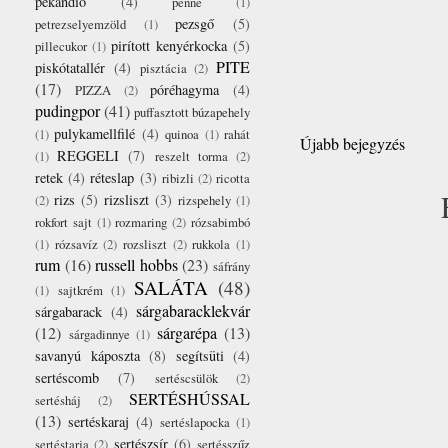
pekándió
(4)
penne
(1)
pezsgő
(5)
petrezselyemzöld
(1)
pirított kenyérkocka
(5)
pillecukor
(1)
PITE
piskótatallér
(4)
pisztácia
(2)
(17)
póréhagyma
(4)
PIZZA
(2)
pudingpor
(41)
puffasztott búzapehely
pulykamellfilé
(4)
(1)
quinoa
(1)
rahát
Újabb bejegyzés
REGGELI
(7)
(1)
reszelt torma
(2)
retek
(4)
réteslap
(3)
ribizli
(2)
ricotta
rizs
(5)
rizsliszt
(3)
(2)
rizspehely
(1)
rokfort sajt
(1)
rozmaring
(2)
rózsabimbó
(1)
rózsavíz
(2)
rozsliszt
(2)
rukkola
(1)
rum
(16)
russell hobbs
(23)
sáfrány
SALÁTA
(48)
(1)
sajtkrém
(1)
sárgabaracklekvár
sárgabarack
(4)
(12)
sárgarépa
(13)
sárgadinnye
(1)
savanyú káposzta
(8)
segítsüti
(4)
sertéscomb
(7)
sertéscsülök
(2)
SERTÉSHÚSSAL
sertésháj
(2)
(13)
sertéskaraj
(4)
sertéslapocka
(1)
sertészsír
(6)
sertéstarja
(2)
sertésszűz