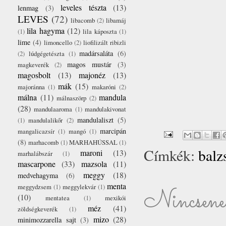
leveles tészta
(13)
lenmag
(3)
LEVES
(72)
libacomb
(2)
libamáj
lila hagyma
(12)
(1)
lila káposzta
(1)
lime
(4)
limoncello
(2)
liofilizált ribizli
madársaláta
(6)
(2)
lúdgégetészta
(1)
magos mustár
(3)
magkeverék
(2)
magosbolt
(13)
majonéz
(13)
mák
(15)
majoránna
(1)
makaróni
(2)
málna
(11)
mandula
málnaszörp
(2)
(28)
mandulaaroma
(1)
mandulakivonat
mandulaliszt
(5)
(1)
mandulalikőr
(2)
marcipán
mangalicazsír
(1)
mangó
(1)
(8)
marhacomb
(1)
MARHAHÚSSAL
(1)
Címkék:
balz
maroni
(13)
marhalábszár
(1)
mascarpone
(33)
mazsola
(11)
meggy
(18)
medvehagyma
(6)
menta
meggydzsem
(1)
meggylekvár
(1)
Nincsenek
(10)
mentatea
(1)
mexikói
méz
(41)
zöldségkeverék
(1)
mizo
(28)
minimozzarella sajt
(3)