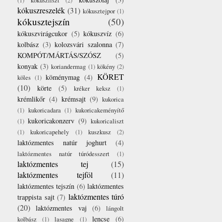
(1)
kókuszliszt
(2)
kókuszreszelék
(31)
kókusztejpor
(1)
kókusztejszín
(50)
kókuszvirágcukor
(5)
kókuszvíz
(6)
kolbász
(3)
kolozsvári szalonna
(7)
KOMPÓT/MÁRTÁS/SZÓSZ
(5)
konyak
(3)
koriandermag
(1)
kökény
(2)
KÖRET
köménymag
(4)
köles
(1)
(10)
körte
(5)
kréker keksz
(1)
krémlikőr
(4)
krémsajt
(9)
kukorica
(1)
kukoricadara
(1)
kukoricakeményítő
kukoricakonzerv
(9)
(1)
kukoricaliszt
(1)
kukoricapehely
(1)
kuszkusz
(2)
laktózmentes natúr joghurt
(4)
laktózmentes natúr túródesszert
(1)
laktózmentes tej
(15)
laktózmentes tejföl
(11)
laktózmentes tejszín
(6)
laktózmentes
laktózmentes túró
trappista sajt
(7)
(20)
laktózmentes vaj
(6)
lángolt
lencse
(6)
kolbász
(1)
lasagne
(1)