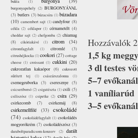
burgonya
(39)
bukta
(1)
BURGONYÁVAL
burgonyapehely
(2)
búzadara
(3)
butlers
(3)
búzacsíra
(1)
(10)
candyfour
(8)
camembert sajt
(1)
cérnametélt
(4)
cékla
(2)
céklapor
(1)
chiamag
cheddar sajt
(2)
chefgomba
(2)
Hozzávalók 2
citrom
(34)
(8)
cikóriakávé
(1)
citromlé
(3)
citromfagylalt
(1)
1,5 kg meggy
cookori
(27)
citrushéjkocka
(1)
cottage
cukkini
(20)
cheese
(1)
croissant
(1)
3 dl testes v
cukrozatlan kakaópor
(6)
cukrozott
sűrített tej
(1)
császárszalonna
(1)
5–7 evőkaná
csemegeuborka
(3)
cseresznye
(5)
1 vaníliarúd
csili
(5)
csicseriborsó
(2)
csigatészta
(1)
csíra
(29)
csiliszósz
(1)
csipetke
(2)
3–5 evőkanál
csirkecomb
(7)
csirkemáj
(8)
csokoládé
csirkemellfilé
(33)
(74)
csokoládés
csokoládéfagylalt
(1)
mogyorókrém
(7)
csokoládészósz
(3)
darált
daraboltparadicsom-konzerv
(2)
háztartási keksz
(12)
darált hús
(7)