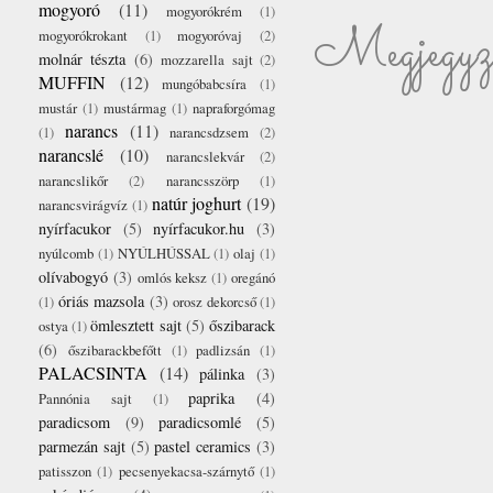
mogyoró
(11)
mogyorókrém
(1)
Megjegyzé
mogyorókrokant
(1)
mogyoróvaj
(2)
molnár tészta
(6)
mozzarella sajt
(2)
MUFFIN
(12)
mungóbabcsíra
(1)
mustár
(1)
mustármag
(1)
napraforgómag
narancs
(11)
(1)
narancsdzsem
(2)
narancslé
(10)
narancslekvár
(2)
narancslikőr
(2)
narancsszörp
(1)
natúr joghurt
(19)
narancsvirágvíz
(1)
nyírfacukor
(5)
nyírfacukor.hu
(3)
nyúlcomb
(1)
NYÚLHÚSSAL
(1)
olaj
(1)
olívabogyó
(3)
omlós keksz
(1)
oregánó
óriás mazsola
(3)
(1)
orosz dekorcső
(1)
ömlesztett sajt
(5)
őszibarack
ostya
(1)
(6)
őszibarackbefőtt
(1)
padlizsán
(1)
PALACSINTA
(14)
pálinka
(3)
paprika
(4)
Pannónia sajt
(1)
paradicsom
(9)
paradicsomlé
(5)
parmezán sajt
(5)
pastel ceramics
(3)
patisszon
(1)
pecsenyekacsa-szárnytő
(1)