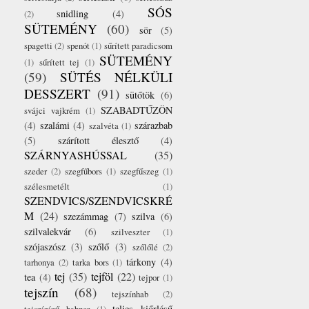
SÓS
snidling
(4)
(2)
SÜTEMÉNY
(60)
sör
(5)
spagetti
(2)
spenót
(1)
sűrített paradicsom
SÜTEMÉNY
(1)
sűrített tej
(1)
(59)
SÜTÉS NÉLKÜLI
DESSZERT
(91)
sütőtök
(6)
SZABADTŰZÖN
svájci vajkrém
(1)
(4)
szalámi
(4)
szárazbab
szalvéta
(1)
(5)
szárított élesztő
(4)
SZÁRNYASHÚSSAL
(35)
szeder
(2)
szegfűbors
(1)
szegfűszeg
(1)
szélesmetélt
(1)
SZENDVICS/SZENDVICSKRÉ
M
(24)
szezámmag
(7)
szilva
(6)
szilvalekvár
(6)
szilveszter
(1)
szójaszósz
(3)
szőlő
(3)
szőlőlé
(2)
tárkony
(4)
tarhonya
(2)
tarka bors
(1)
tej
(35)
tejföl
(22)
tea
(4)
tejpor
(1)
tejszín
(68)
tejszínhab
(2)
teljes kiőrlésű