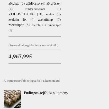
zöldbab
(3)
zöldborsó
(6)
zöldfűszer
(4)
zöldparadicsom
(1)
ZÖLDSÉGGEL
(10)
zsálya
(3)
zselatin fix
(4)
zselatinlap
(7)
zselatinpor
(8)
zsemle
(1)
zsúrkenyér
(1)
Összes oldalmegjelenítés a kezdetektől :)
4,967,995
A legnépszerűbb bejegyzések a kezdetektől
Pudingos-tejfölös sütemény