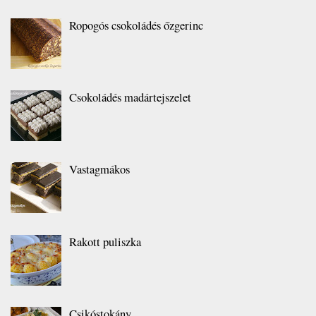
Ropogós csokoládés őzgerinc
Csokoládés madártejszelet
Vastagmákos
Rakott puliszka
Csikóstokány