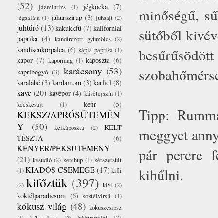
(52)
jégkocka
(7)
jázminrizs
(1)
minőségű, sű
juharszirup
(3)
jégsaláta
(1)
juhsajt
(2)
juhtúró
(13)
kakukkfű
(7)
kaliforniai
sütőből kivév
paprika
(4)
kandírozott gyümölcs
(2)
kandiscukorpálca
(6)
besűrűsödö
kápia paprika
(1)
kapor
(7)
káposzta
(6)
kapormag
(1)
karácsony
(53)
szobahőmérsé
kapribogyó
(3)
karalábé
(3)
kardamom
(3)
karfiol
(8)
kávé
(20)
kávépor
(4)
kávétejszín
(1)
kefir
(5)
kecskesajt
(1)
Tipp: Rummal
KEKSZ/APRÓSÜTEMÉN
Y
(50)
KELT
kelkáposzta
(2)
meggyet annyi
TÉSZTA
(6)
KENYÉR/PÉKSÜTEMÉNY
pár percre f
(21)
kesudió
(2)
ketchup
(1)
kétszersült
KIADÓS CSEMEGE
(17)
kihűlni.
(1)
kifli
kifőztük
(397)
(2)
kivi
(2)
koktélparadicsom
(6)
koktélvirsli
(1)
kókusz világ
(48)
kókuszcsipsz
kókuszolaj
(3)