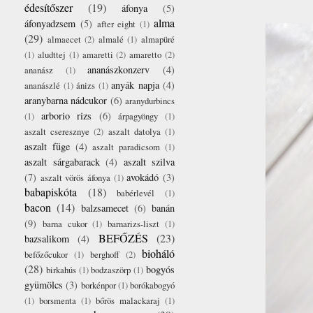
édesítőszer
(19)
áfonya
(5)
alma
áfonyadzsem
(5)
after eight
(1)
(29)
almaecet
(2)
almalé
(1)
almapüré
(1)
aludttej
(1)
amaretti
(2)
amaretto
(2)
ananászkonzerv
(4)
ananász
(1)
anyák napja
(4)
ananászlé
(1)
ánizs
(1)
aranybarna nádcukor
(6)
aranydurbincs
arborio rizs
(6)
(1)
árpagyöngy
(1)
aszalt cseresznye
(2)
aszalt datolya
(1)
aszalt füge
(4)
aszalt paradicsom
(1)
aszalt sárgabarack
(4)
aszalt szilva
(7)
avokádó
(3)
aszalt vörös áfonya
(1)
babapiskóta
(18)
babérlevél
(1)
bacon
(14)
balzsamecet
(6)
banán
(9)
barna cukor
(1)
barnarizs-liszt
(1)
BEFŐZÉS
(23)
bazsalikom
(4)
bioháló
befőzőcukor
(1)
berghoff
(2)
(28)
bogyós
birkahús
(1)
bodzaszörp
(1)
gyümölcs
(3)
borkénpor
(1)
borókabogyó
(1)
borsmenta
(1)
bőrös malackaraj
(1)