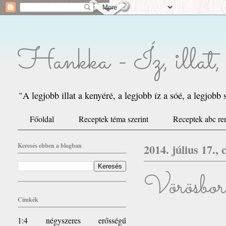
Hankka - Íz, illat, s
"A legjobb illat a kenyéré, a legjobb íz a sóé, a legjob
Főoldal
Receptek téma szerint
Receptek abc re
Keresés ebben a blogban
2014. július 17., 
Vörösborb
Címkék
1:4 négyszeres erősségű