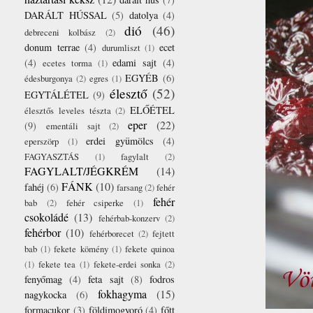
DARÁLT HÚSSAL
(5)
datolya
(4)
dió
(46)
debreceni kolbász
(2)
donum terrae
(4)
ecet
durumliszt
(1)
(4)
edami sajt
(4)
ecetes torma
(1)
EGYÉB
(6)
édesburgonya
(2)
egres
(1)
élesztő
(52)
EGYTÁLÉTEL
(9)
ELŐÉTEL
élesztős leveles tészta
(2)
eper
(22)
(9)
ementáli sajt
(2)
erdei gyümölcs
(4)
eperszörp
(1)
FAGYASZTÁS
(1)
fagylalt
(2)
FAGYLALT/JÉGKRÉM
(14)
FÁNK
(10)
fahéj
(6)
farsang
(2)
fehér
fehér
bab
(2)
fehér csiperke
(1)
csokoládé
(13)
fehérbab-konzerv
(2)
fehérbor
(10)
fehérborecet
(2)
fejtett
bab
(1)
fekete kömény
(1)
fekete quinoa
(1)
fekete tea
(1)
fekete-erdei sonka
(2)
fenyőmag
(4)
feta sajt
(8)
fodros
fokhagyma
(15)
nagykocka
(6)
formacukor
(3)
földimogyoró
(4)
főtt