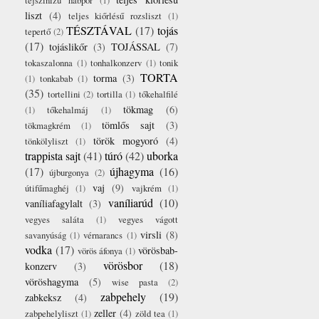
tejszínízű habpor
(1)
liszt
(4)
teljes kiőrlésű rozsliszt
(1)
TÉSZTÁVAL
(17)
tojás
tepertő
(2)
(17)
tojáslikőr
(3)
TOJÁSSAL
(7)
tokaszalonna
(1)
tonhalkonzerv
(1)
tonik
TORTA
torma
(3)
(1)
tonkabab
(1)
(35)
tortellini
(2)
tortilla
(1)
tőkehalfilé
tökmag
(6)
(1)
tőkehalmáj
(1)
tömlős sajt
(3)
tökmagkrém
(1)
török mogyoró
(4)
tönkölyliszt
(1)
trappista sajt
(41)
túró
(42)
uborka
(17)
újhagyma
(16)
újburgonya
(2)
vaj
(9)
útifűmaghéj
(1)
vajkrém
(1)
vaníliarúd
(10)
vaníliafagylalt
(3)
vegyes saláta
(1)
vegyes vágott
virsli
(8)
savanyúság
(1)
vérnarancs
(1)
vodka
(17)
vörösbab-
vörös áfonya
(1)
vörösbor
(18)
konzerv
(3)
vöröshagyma
(5)
wise pasta
(2)
zabpehely
(19)
zabkeksz
(4)
zeller
(4)
zabpehelyliszt
(1)
zöld tea
(1)